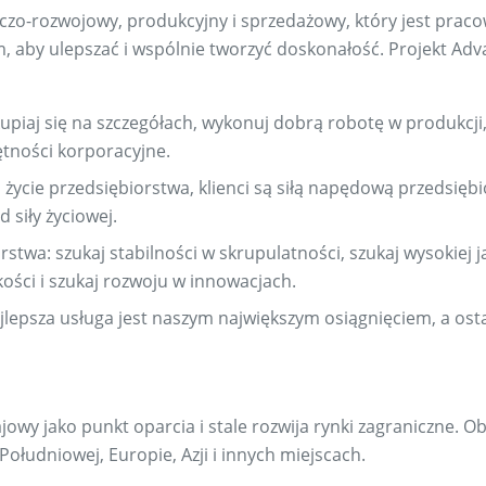
zo-rozwojowy, produkcyjny i sprzedażowy, który jest praco
m, aby ulepszać i wspólnie tworzyć doskonałość. Projekt Ad
kupiaj się na szczegółach, wykonuj dobrą robotę w produkcj
jętności korporacyjne.
to życie przedsiębiorstwa, klienci są siłą napędową przedsięb
d siły życiowej.
stwa: szukaj stabilności w skrupulatności, szukaj wysokiej ja
kości i szukaj rozwoju w innowacjach.
jlepsza usługa jest naszym największym osiągnięciem, a osta
jowy jako punkt oparcia i stale rozwija rynki zagraniczne. Ob
łudniowej, Europie, Azji i innych miejscach.