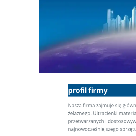
profil firmy
Nasza firma zajmuje się główn
żelaznego. Ultracienki materi
przetwarzanych i dostosowyw
najnowocześniejszego sprzętu 