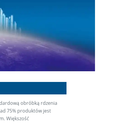
tandardową obróbką rdzenia
onad 75% produktów jest
mm. Większość