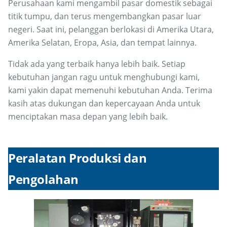
Perusahaan kami mengambil pasar domestik sebagai
titik tumpu, dan terus mengembangkan pasar luar
negeri. Saat ini, pelanggan berlokasi di Amerika Utara,
Amerika Selatan, Eropa, Asia, dan tempat lainnya.
Tidak ada yang terbaik hanya lebih baik. Setiap
kebutuhan jangan ragu untuk menghubungi kami,
kami yakin dapat memenuhi kebutuhan Anda. Terima
kasih atas dukungan dan kepercayaan Anda untuk
menciptakan masa depan yang lebih baik.
Peralatan Produksi dan
Pengolahan